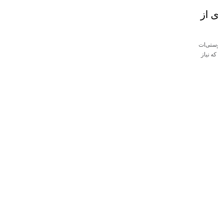
 از
وستی‌ات
ه نیاز