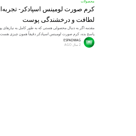
محصولات
کرم صورت لومینس اسپادکر- تجربه‌ای
لطافت و درخشندگی پوست
مقدمه اگر به دنبال محصولی هستی که به طور کامل به نیازهای پ
پاسخ بده، کرم صورت لومینس اسپادکر دقیقاً همون چیزی هست ک
داری! این کرم با ترکیبی
ESPADMAG
2 سال AGO