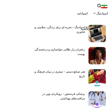
اسپادمگ
اسپادلند
View All
اسپادمگ – تجربه ای برای زندگی، سلامتی و
آخرین مطالب
Latest
فناوری
زعفران،راز طلایی جوانسازی و درخشندگی
پوست
هنر صنایع دستی – سفری در میان فرهنگ و
تاریخ
پزشکی فردمحور – رویکردی نوین در
مراقبت‌های بهداشتی