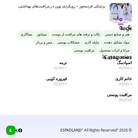
پزشکی فردمحور – رویکردی نوین در مراقبت‌های بهداشتی
تگ ها
Tags
هنر و صنایع دستی
نکات و ترفند های مراقبت از پوست
مینیاتور
میناکاری
مواد تشکیل دهنده
ملیله کاری
مشکلات پوستی
مس و پرداز
مزایا و اثرات محصول
مراقبت پوستی
دسته بندی ها
Categories
اسپادمگ
ترمه
1 POSTS
1 POSTS
خاتم کاری
فیروزه کوبی
1 POSTS
1 POSTS
مراقبت پوستی
0 POSTS
All Rights Reserved
"ESPADLAND"
© 2026