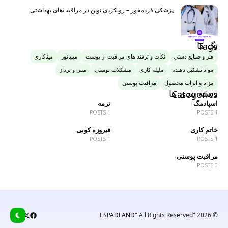
پزشکی فردمحور – رویکردی نوین در مراقبت‌های بهداشتی
تگ ها
Tags
هنر و صنایع دستی
نکات و ترفند های مراقبت از پوست
مینیاتور
میناکاری
مواد تشکیل دهنده
ملیله کاری
مشکلات پوستی
مس و پرداز
مزایا و اثرات محصول
مراقبت پوستی
دسته بندی ها
Categories
اسپادمگ
ترمه
1 POSTS
1 POSTS
خاتم کاری
فیروزه کوبی
1 POSTS
1 POSTS
مراقبت پوستی
0 POSTS
All Rights Reserved
"ESPADLAND"
© 2026