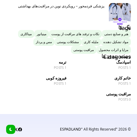
پزشکی فردمحور – رویکردی نوین در مراقبت‌های بهداشتی
تگ ها
Tags
هنر و صنایع دستی
نکات و ترفند های مراقبت از پوست
مینیاتور
میناکاری
مواد تشکیل دهنده
ملیله کاری
مشکلات پوستی
مس و پرداز
مزایا و اثرات محصول
مراقبت پوستی
دسته بندی ها
Categories
اسپادمگ
ترمه
1 POSTS
1 POSTS
خاتم کاری
فیروزه کوبی
1 POSTS
1 POSTS
مراقبت پوستی
0 POSTS
All Rights Reserved
"ESPADLAND"
© 2026