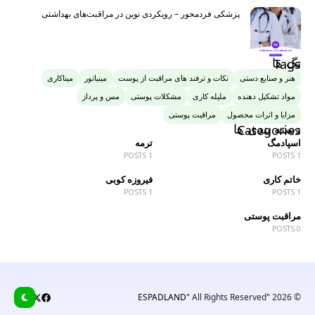
پزشکی فردمحور – رویکردی نوین در مراقبت‌های بهداشتی
تگ ها
Tags
هنر و صنایع دستی
نکات و ترفند های مراقبت از پوست
مینیاتور
میناکاری
مواد تشکیل دهنده
ملیله کاری
مشکلات پوستی
مس و پرداز
مزایا و اثرات محصول
مراقبت پوستی
دسته بندی ها
Categories
اسپادمگ
ترمه
1 POSTS
1 POSTS
خاتم کاری
فیروزه کوبی
1 POSTS
1 POSTS
مراقبت پوستی
0 POSTS
All Rights Reserved
"ESPADLAND"
© 2026