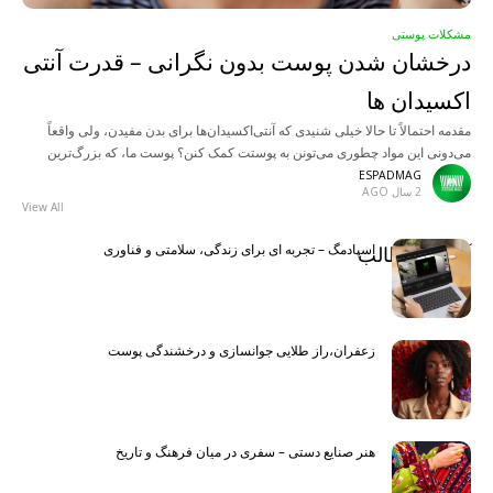
مشکلات پوستی
درخشان شدن پوست بدون نگرانی – قدرت آنتی
اکسیدان ها
مقدمه احتمالاً تا حالا خیلی شنیدی که آنتی‌اکسیدان‌ها برای بدن مفیدن، ولی واقعاً
می‌دونی این مواد چطوری می‌تونن به پوستت کمک کنن؟ پوست ما، که بزرگ‌ترین
عضو بدن هم هست،
ESPADMAG
2 سال AGO
View All
اسپادمگ – تجربه ای برای زندگی، سلامتی و فناوری
آخرین مطالب
Latest
زعفران،راز طلایی جوانسازی و درخشندگی پوست
هنر صنایع دستی – سفری در میان فرهنگ و تاریخ