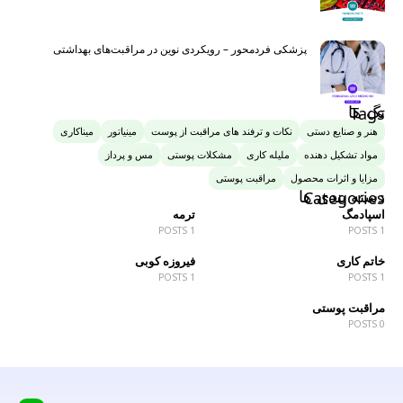
پزشکی فردمحور – رویکردی نوین در مراقبت‌های بهداشتی
تگ ها
Tags
هنر و صنایع دستی
نکات و ترفند های مراقبت از پوست
مینیاتور
میناکاری
مواد تشکیل دهنده
ملیله کاری
مشکلات پوستی
مس و پرداز
مزایا و اثرات محصول
مراقبت پوستی
دسته بندی ها
Categories
اسپادمگ
ترمه
1 POSTS
1 POSTS
خاتم کاری
فیروزه کوبی
1 POSTS
1 POSTS
مراقبت پوستی
0 POSTS