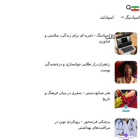
اسپادمگ
اسپادلند
View All
اسپادمگ – تجربه ای برای زندگی، سلامتی و
آخرین مطالب
Latest
فناوری
زعفران،راز طلایی جوانسازی و درخشندگی
پوست
هنر صنایع دستی – سفری در میان فرهنگ و
تاریخ
پزشکی فردمحور – رویکردی نوین در
مراقبت‌های بهداشتی