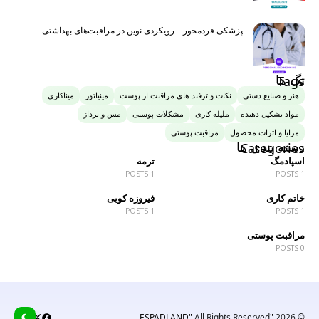
پزشکی فردمحور – رویکردی نوین در مراقبت‌های بهداشتی
تگ ها
Tags
هنر و صنایع دستی
نکات و ترفند های مراقبت از پوست
مینیاتور
میناکاری
مواد تشکیل دهنده
ملیله کاری
مشکلات پوستی
مس و پرداز
مزایا و اثرات محصول
مراقبت پوستی
دسته بندی ها
Categories
اسپادمگ
ترمه
1 POSTS
1 POSTS
خاتم کاری
فیروزه کوبی
1 POSTS
1 POSTS
مراقبت پوستی
0 POSTS
All Rights Reserved
"ESPADLAND"
© 2026