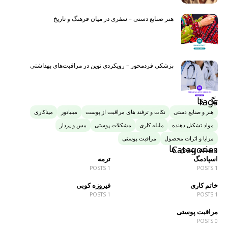
هنر صنایع دستی – سفری در میان فرهنگ و تاریخ
پزشکی فردمحور – رویکردی نوین در مراقبت‌های بهداشتی
تگ ها
Tags
هنر و صنایع دستی
نکات و ترفند های مراقبت از پوست
مینیاتور
میناکاری
مواد تشکیل دهنده
ملیله کاری
مشکلات پوستی
مس و پرداز
مزایا و اثرات محصول
مراقبت پوستی
دسته بندی ها
Categories
اسپادمگ
ترمه
1 POSTS
1 POSTS
خاتم کاری
فیروزه کوبی
1 POSTS
1 POSTS
مراقبت پوستی
0 POSTS